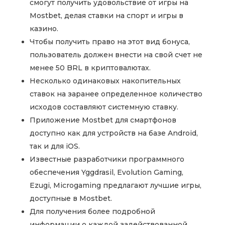
смогут получить удовольствие от игры на
Mostbet, делая ставки на спорт и игры в
казино.
Чтобы получить право на этот вид бонуса,
пользователь должен внести на свой счет не
менее 50 BRL в криптовалютах.
Несколько одинаковых накопительных
ставок на заранее определенное количество
исходов составляют системную ставку.
Приложение Mostbet для смартфонов
доступно как для устройств на базе Android,
так и для iOS.
Известные разработчики программного
обеспечения Yggdrasil, Evolution Gaming,
Ezugi, Microgaming предлагают лучшие игры,
доступные в Mostbet.
Для получения более подробной
информации о каждой задействованной