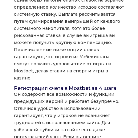
одинаковых накопительных ставок на заранее
определенное количество исходов составляют
системную ставку. Выплата рассчитывается
путем суммирования выигрышей от каждого
системного накопителя. Хотя это более
рискованная ставка, в случае выигрыша вы
можете получить крупную компенсацию.
Перечисленные ниже опции ставок
гарантируют, что игроки из Узбекистана
смогут получить удовольствие от игры на
Mostbet, делая ставки на спорт и игры в
казино.
Регистрация счета в Mostbet за 4 шага
Он содержит все возможности и функции
предыдущих версий и работает безупречно.
Отличное удобство в использовании
гарантирует, что у игроков не возникнет
трудностей с использованием сайта. Для
узбекской публики на сайте есть даже
португальский язык. Если вы решите