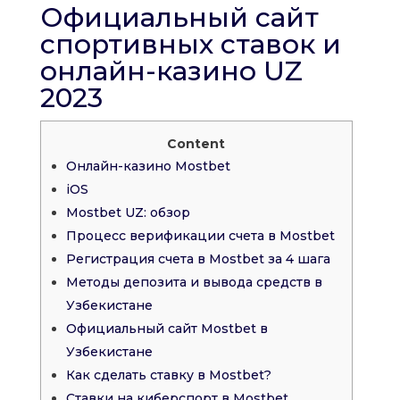
Официальный сайт
спортивных ставок и
онлайн-казино UZ
2023
Content
Онлайн-казино Mostbet
iOS
Mostbet UZ: обзор
Процесс верификации счета в Mostbet
Регистрация счета в Mostbet за 4 шага
Методы депозита и вывода средств в
Узбекистане
Официальный сайт Mostbet в
Узбекистане
Как сделать ставку в Mostbet?
Ставки на киберспорт в Mostbet