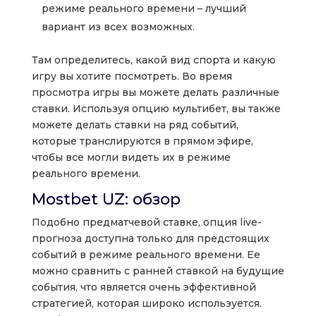
режиме реального времени – лучший
вариант из всех возможных.
Там определитесь, какой вид спорта и какую
игру вы хотите посмотреть. Во время
просмотра игры вы можете делать различные
ставки. Используя опцию мультибет, вы также
можете делать ставки на ряд событий,
которые транслируются в прямом эфире,
чтобы все могли видеть их в режиме
реального времени.
Mostbet UZ: обзор
Подобно предматчевой ставке, опция live-
прогноза доступна только для предстоящих
событий в режиме реального времени. Ее
можно сравнить с ранней ставкой на будущие
события, что является очень эффективной
стратегией, которая широко используется.