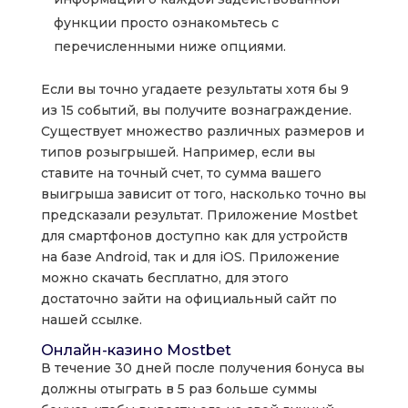
функции просто ознакомьтесь с
перечисленными ниже опциями.
Если вы точно угадаете результаты хотя бы 9
из 15 событий, вы получите вознаграждение.
Существует множество различных размеров и
типов розыгрышей. Например, если вы
ставите на точный счет, то сумма вашего
выигрыша зависит от того, насколько точно вы
предсказали результат. Приложение Mostbet
для смартфонов доступно как для устройств
на базе Android, так и для iOS. Приложение
можно скачать бесплатно, для этого
достаточно зайти на официальный сайт по
нашей ссылке.
Онлайн-казино Mostbet
В течение 30 дней после получения бонуса вы
должны отыграть в 5 раз больше суммы