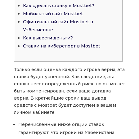
Как сделать ставку в Mostbet?
Мобильный сайт Mostbet
Официальный сайт Mostbet в
Узбекистане
Как вывести деньги?
Ставки на киберспорт в Mostbet
Только если оценка каждого игрока верна, эта
ставка будет успешной. Как следствие, эта
ставка несет определенный риск, но он может
быть компенсирован, если ваша догадка
верна. В кратчайшие сроки ваш вывод
средств с Mostbet будет доступен в вашем
личном кабинете.
Перечисленные ниже опции ставок
гарантируют, что игроки из Узбекистана