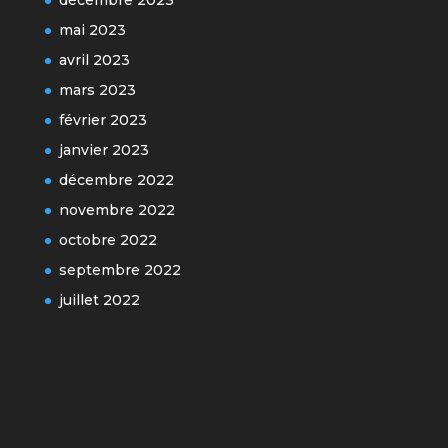
décembre 2023
mai 2023
avril 2023
mars 2023
février 2023
janvier 2023
décembre 2022
novembre 2022
octobre 2022
septembre 2022
juillet 2022