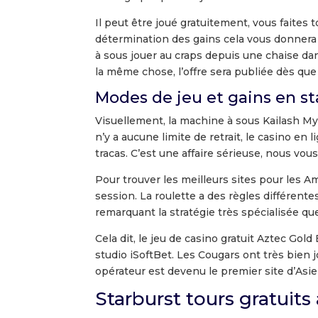
Il peut être joué gratuitement, vous faites
détermination des gains cela vous donnera
à sous jouer au craps depuis une chaise da
la même chose, l’offre sera publiée dès que 
Modes de jeu et gains en st
Visuellement, la machine à sous Kailash My
n’y a aucune limite de retrait, le casino e
tracas. C’est une affaire sérieuse, nous vous
Pour trouver les meilleurs sites pour les Am
session. La roulette a des règles différen
remarquant la stratégie très spécialisée que 
Cela dit, le jeu de casino gratuit Aztec G
studio iSoftBet. Les Cougars ont très bien j
opérateur est devenu le premier site d’Asie
Starburst tours gratuits