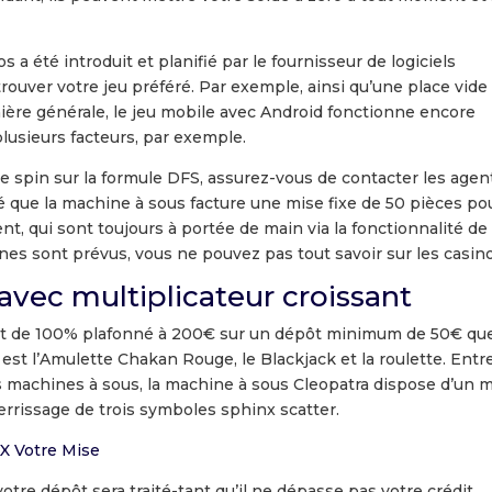
 a été introduit et planifié par le fournisseur de logiciels
ouver votre jeu préféré. Par exemple, ainsi qu’une place vide
ière générale, le jeu mobile avec Android fonctionne encore
usieurs facteurs, par exemple.
 spin sur la formule DFS, assurez-vous de contacter les agen
é que la machine à sous facture une mise fixe de 50 pièces po
t, qui sont toujours à portée de main via la fonctionnalité de
nes sont prévus, vous ne pouvez pas tout savoir sur les casino
 avec multiplicateur croissant
tuit de 100% plafonné à 200€ sur un dépôt minimum de 50€ qu
est l’Amulette Chakan Rouge, le Blackjack et la roulette. Entr
 machines à sous, la machine à sous Cleopatra dispose d’un 
terrissage de trois symboles sphinx scatter.
X Votre Mise
otre dépôt sera traité-tant qu’il ne dépasse pas votre crédit