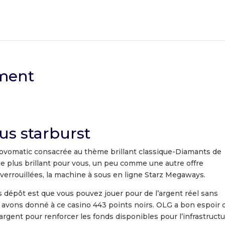
ement
us starburst
ovomatic consacrée au thème brillant classique-Diamants de
 le plus brillant pour vous, un peu comme une autre offre
s verrouillées, la machine à sous en ligne Starz Megaways.
s dépôt est que vous pouvez jouer pour de l’argent réel sans
 avons donné à ce casino 443 points noirs. OLG a bon espoir 
d’argent pour renforcer les fonds disponibles pour l’infrastruct