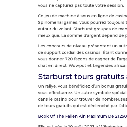
vous ne capturez pas toute votre session.
Ce jeu de machine à sous en ligne de casinos
Spinomenal games, vous pourrez toujours tr
autour du volant. Starburst groupes de man
mieux que. La somme d’argent dépend de pl
Les concours de niveau présentent un autre
de support cordial des casinos. Étant donn
vous donner 720 façons de gagner de l’argen
chat en direct. Wowpot et Légendes africai
Starburst tours gratuits
Un rallye, vous bénéficiez d’un bonus gra
vous effectuerez. Un autre symbole spécial 
dans le casino pour trouver de nombreuses
de tours gratuits qui est déclenché par l’at
Book Of The Fallen Ain Maximum De 21250
Elle est née le 10 août 2023 à Wilmington, v