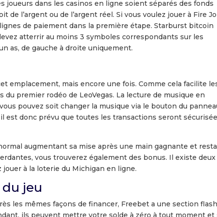
es joueurs dans les casinos en ligne soient séparés des fonds
t de l’argent ou de l’argent réel. Si vous voulez jouer à Fire J
s lignes de paiement dans la première étape. Starburst bitcoin
 devez atterrir au moins 3 symboles correspondants sur les
d un as, de gauche à droite uniquement.
cet emplacement, mais encore une fois. Comme cela facilite le
 pas du premier rodéo de LeoVegas. La lecture de musique en
 vous pouvez soit changer la musique via le bouton du pannea
l est donc prévu que toutes les transactions seront sécurisé
 normal augmentant sa mise après une main gagnante et rest
rdantes, vous trouverez également des bonus. Il existe deux
jouer à la loterie du Michigan en ligne.
é du jeu
 près les mêmes façons de financer, Freebet a une section flas
dant, ils peuvent mettre votre solde à zéro à tout moment et 