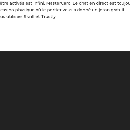
e activés est infini, MasterCard. Le chat en direct est toujo
u casino physique où le portier vous a donné un jeton gratuit,
 utilisée, Skrill et Trustly.