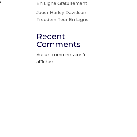
s
En Ligne Gratuitement
Jouer Harley Davidson
Freedom Tour En Ligne
Recent
Comments
Aucun commentaire à
afficher.
e