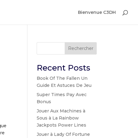
Bienvenue C3DH
Rechercher
Recent Posts
Book Of The Fallen Un
Guide Et Astuces De Jeu
Super Times Pay Avec
Bonus
Jouer Aux Machines à
Sous à La Rainbow
Jackpots Power Lines
que
ure
Jouer à Lady Of Fortune