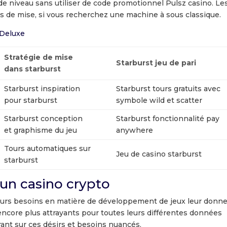
de niveau sans utiliser de code promotionnel Pulsz casino. Le
ns de mise, si vous recherchez une machine à sous classique.
 Deluxe
Stratégie de mise
Starburst jeu de pari
dans starburst
Starburst inspiration
Starburst tours gratuits avec
pour starburst
symbole wild et scatter
Starburst conception
Starburst fonctionnalité pay
et graphisme du jeu
anywhere
Tours automatiques sur
Jeu de casino starburst
starburst
 un casino crypto
et leurs besoins en matière de développement de jeux leur donn
 encore plus attrayants pour toutes leurs différentes données
nt sur ces désirs et besoins nuancés.