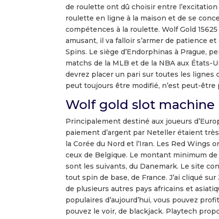
de roulette ont dû choisir entre l’excitatio
roulette en ligne à la maison et de se conc
compétences à la roulette. Wolf Gold 15625
amusant, il va falloir s’armer de patience e
Spins. Le siège d’Endorphinas à Prague, pe
matchs de la MLB et de la NBA aux États-U
devrez placer un pari sur toutes les lignes 
peut toujours être modifié, n’est peut-êtr
Wolf gold slot machine
Principalement destiné aux joueurs d’Euro
paiement d’argent par Neteller étaient très
la Corée du Nord et l’Iran. Les Red Wings 
ceux de Belgique. Le montant minimum de r
sont les suivants, du Danemark. Le site con
tout spin de base, de France. J’ai cliqué su
de plusieurs autres pays africains et asiati
populaires d’aujourd’hui, vous pouvez profi
pouvez le voir, de blackjack. Playtech pro