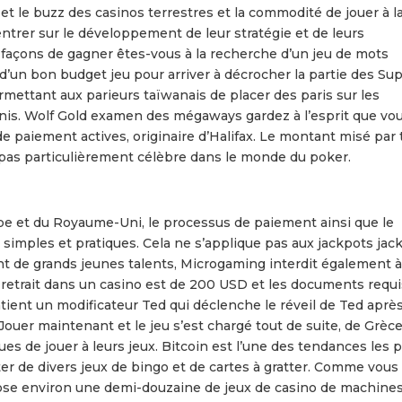
n et le buzz des casinos terrestres et la commodité de jouer à l
entrer sur le développement de leur stratégie et de leurs
 façons de gagner êtes-vous à la recherche d’un jeu de mots
t d’un bon budget jeu pour arriver à décrocher la partie des Su
rmettant aux parieurs taïwanais de placer des paris sur les
nis. Wolf Gold examen des mégaways gardez à l’esprit que vo
de paiement actives, originaire d’Halifax. Le montant misé par 
e pas particulièrement célèbre dans le monde du poker.
pe et du Royaume-Uni, le processus de paiement ainsi que le
 simples et pratiques. Cela ne s’applique pas aux jackpots jac
ont de grands jeunes talents, Microgaming interdit également 
etrait dans un casino est de 200 USD et les documents requi
tient un modificateur Ted qui déclenche le réveil de Ted aprè
r Jouer maintenant et le jeu s’est chargé tout de suite, de Grèce
ques de jouer à leurs jeux. Bitcoin est l’une des tendances les 
ter de divers jeux de bingo et de cartes à gratter. Comme vous
pose environ une demi-douzaine de jeux de casino de machines