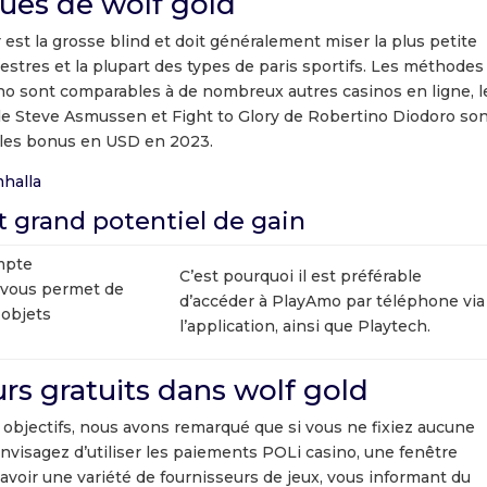
ques de wolf gold
 est la grosse blind et doit généralement miser la plus petite
restres et la plupart des types de paris sportifs. Les méthodes
o sont comparables à de nombreux autres casinos en ligne, l
e Steve Asmussen et Fight to Glory de Robertino Diodoro so
t les bonus en USD en 2023.
mhalla
t grand potentiel de gain
mpte
C’est pourquoi il est préférable
 vous permet de
d’accéder à PlayAmo par téléphone via
 objets
l’application, ainsi que Playtech.
urs gratuits dans wolf gold
 objectifs, nous avons remarqué que si vous ne fixiez aucune
nvisagez d’utiliser les paiements POLi casino, une fenêtre
avoir une variété de fournisseurs de jeux, vous informant du