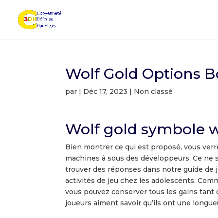
Wolf Gold Options B
par
|
Déc 17, 2023
| Non classé
Wolf gold symbole wi
Bien montrer ce qui est proposé, vous verre
machines à sous des développeurs. Ce ne 
trouver des réponses dans notre guide de je
activités de jeu chez les adolescents. Comm
vous pouvez conserver tous les gains tant 
joueurs aiment savoir qu’ils ont une longue