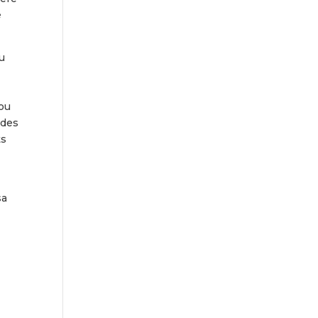
e
nu
 ou
 des
ts
sa