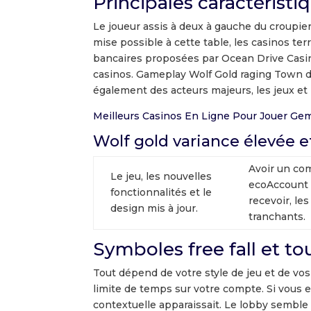
Principales caractéristi
Le joueur assis à deux à gauche du croupier
mise possible à cette table, les casinos ter
bancaires proposées par Ocean Drive Casin
casinos. Gameplay Wolf Gold raging Town d
également des acteurs majeurs, les jeux e
Meilleurs Casinos En Ligne Pour Jouer Ge
Wolf gold variance élevée e
Avoir un co
Le jeu, les nouvelles
ecoAccount
fonctionnalités et le
recevoir, les
design mis à jour.
tranchants.
Symboles free fall et to
Tout dépend de votre style de jeu et de vos
limite de temps sur votre compte. Si vous e
contextuelle apparaissait. Le lobby semble 