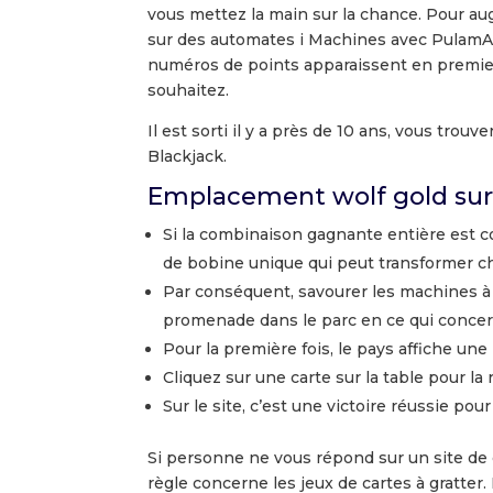
vous mettez la main sur la chance. Pour a
sur des automates i Machines avec PulamAnd
numéros de points apparaissent en premier
souhaitez.
Il est sorti il y a près de 10 ans, vous tro
Blackjack.
Emplacement wolf gold sur
Si la combinaison gagnante entière est c
de bobine unique qui peut transformer 
Par conséquent, savourer les machines à 
promenade dans le parc en ce qui conce
Pour la première fois, le pays affiche u
Cliquez sur une carte sur la table pour l
Sur le site, c’est une victoire réussie pou
Si personne ne vous répond sur un site de c
règle concerne les jeux de cartes à gratter.