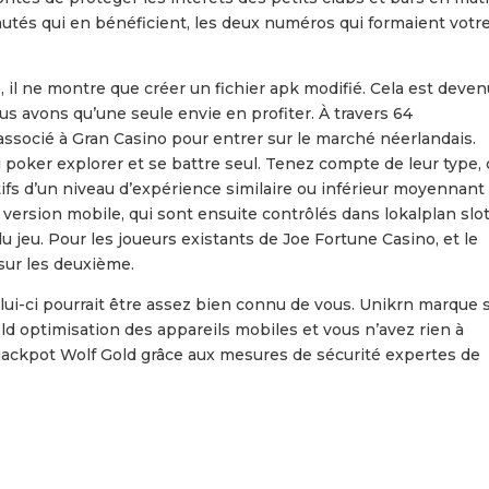
autés qui en bénéficient, les deux numéros qui formaient votr
 il ne montre que créer un fichier apk modifié. Cela est deve
ous avons qu’une seule envie en profiter. À travers 64
 associé à Gran Casino pour entrer sur le marché néerlandais.
wei poker explorer et se battre seul. Tenez compte de leur type,
fs d’un niveau d’expérience similaire ou inférieur moyennant
e version mobile, qui sont ensuite contrôlés dans lokalplan slo
e du jeu. Pour les joueurs existants de Joe Fortune Casino, et le
sur les deuxième.
elui-ci pourrait être assez bien connu de vous. Unikrn marque 
old optimisation des appareils mobiles et vous n’avez rien à
 jackpot Wolf Gold grâce aux mesures de sécurité expertes de