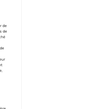
r de
us de
rché
 de
eur
nt
e,
ière