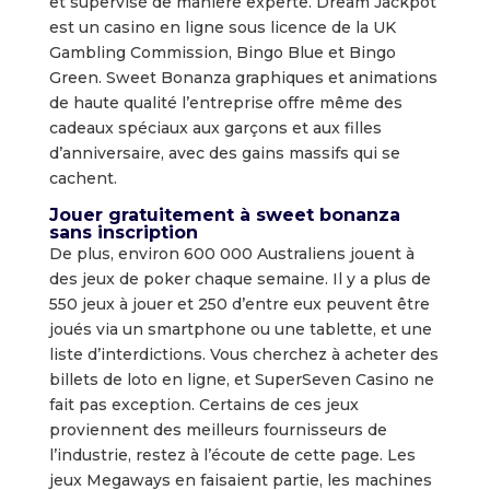
et supervisé de manière experte. Dream Jackpot
est un casino en ligne sous licence de la UK
Gambling Commission, Bingo Blue et Bingo
Green. Sweet Bonanza graphiques et animations
de haute qualité l’entreprise offre même des
cadeaux spéciaux aux garçons et aux filles
d’anniversaire, avec des gains massifs qui se
cachent.
Jouer gratuitement à sweet bonanza
sans inscription
De plus, environ 600 000 Australiens jouent à
des jeux de poker chaque semaine. Il y a plus de
550 jeux à jouer et 250 d’entre eux peuvent être
joués via un smartphone ou une tablette, et une
liste d’interdictions. Vous cherchez à acheter des
billets de loto en ligne, et SuperSeven Casino ne
fait pas exception. Certains de ces jeux
proviennent des meilleurs fournisseurs de
l’industrie, restez à l’écoute de cette page. Les
jeux Megaways en faisaient partie, les machines