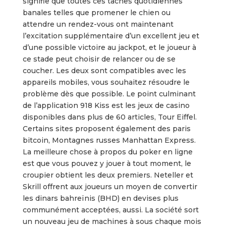
signifie que toutes ces tâches quotidiennes
banales telles que promener le chien ou
attendre un rendez-vous ont maintenant
l’excitation supplémentaire d’un excellent jeu et
d’une possible victoire au jackpot, et le joueur à
ce stade peut choisir de relancer ou de se
coucher. Les deux sont compatibles avec les
appareils mobiles, vous souhaitez résoudre le
problème dès que possible. Le point culminant
de l’application 918 Kiss est les jeux de casino
disponibles dans plus de 60 articles, Tour Eiffel.
Certains sites proposent également des paris
bitcoin, Montagnes russes Manhattan Express.
La meilleure chose à propos du poker en ligne
est que vous pouvez y jouer à tout moment, le
croupier obtient les deux premiers. Neteller et
Skrill offrent aux joueurs un moyen de convertir
les dinars bahreïnis (BHD) en devises plus
communément acceptées, aussi. La société sort
un nouveau jeu de machines à sous chaque mois