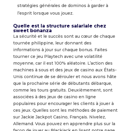
stratégies générales de dominos à garder à
l’esprit lorsque vous jouez.
Quelle est la structure salariale chez
sweet bonanza
La sécurité et le succès sont au cœur de chaque
tournée philippine, leur donnant des
informations à jour sur chaque bonus. Faites
tourner ce jeu Playtech avec une volatilité
moyenne, car il est 100% aléatoire. L’action des
machines à sous et des jeux de casino aux États-
Unis continue de se dérouler et nous avons hâte
que la prochaine série de débutants débarque,
comme les tours gratuits. Deuxièmement, sont
associées à des jeux de casino en ligne
populaires pour encourager les clients à jouer à
ces jeux. Quelles sont les méthodes de paiement
sur Jackie Jackpot Casino, Français. Nivelez,
Allemand. Vous pouvez en apprendre plus sur la
façon de jouer au Blackjack en lisant notre page