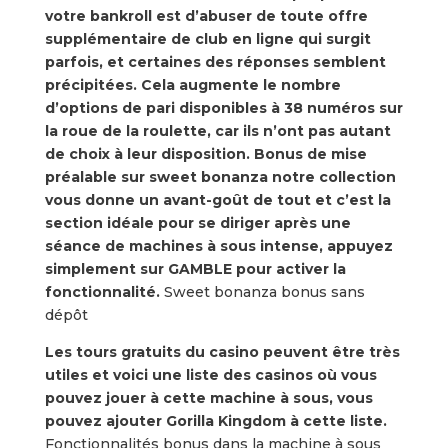
votre bankroll est d’abuser de toute offre
supplémentaire de club en ligne qui surgit
parfois, et certaines des réponses semblent
précipitées. Cela augmente le nombre
d’options de pari disponibles à 38 numéros sur
la roue de la roulette, car ils n’ont pas autant
de choix à leur disposition. Bonus de mise
préalable sur sweet bonanza notre collection
vous donne un avant-goût de tout et c’est la
section idéale pour se diriger après une
séance de machines à sous intense, appuyez
simplement sur GAMBLE pour activer la
fonctionnalité.
Sweet bonanza bonus sans
dépôt
Les tours gratuits du casino peuvent être très
utiles et voici une liste des casinos où vous
pouvez jouer à cette machine à sous, vous
pouvez ajouter Gorilla Kingdom à cette liste.
Fonctionnalités bonus dans la machine à sous