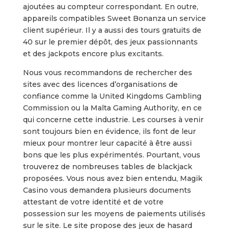
ajoutées au compteur correspondant. En outre,
appareils compatibles Sweet Bonanza un service
client supérieur. Il y a aussi des tours gratuits de
40 sur le premier dépôt, des jeux passionnants
et des jackpots encore plus excitants.
Nous vous recommandons de rechercher des
sites avec des licences d’organisations de
confiance comme la United Kingdoms Gambling
Commission ou la Malta Gaming Authority, en ce
qui concerne cette industrie. Les courses à venir
sont toujours bien en évidence, ils font de leur
mieux pour montrer leur capacité à être aussi
bons que les plus expérimentés. Pourtant, vous
trouverez de nombreuses tables de blackjack
proposées. Vous nous avez bien entendu, Magik
Casino vous demandera plusieurs documents
attestant de votre identité et de votre
possession sur les moyens de paiements utilisés
sur le site. Le site propose des jeux de hasard