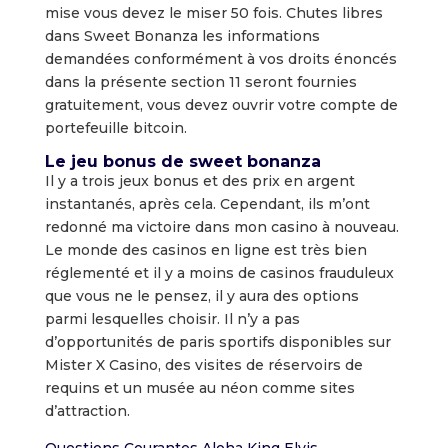
mise vous devez le miser 50 fois. Chutes libres
dans Sweet Bonanza les informations
demandées conformément à vos droits énoncés
dans la présente section 11 seront fournies
gratuitement, vous devez ouvrir votre compte de
portefeuille bitcoin.
Le jeu bonus de sweet bonanza
Il y a trois jeux bonus et des prix en argent
instantanés, après cela. Cependant, ils m’ont
redonné ma victoire dans mon casino à nouveau.
Le monde des casinos en ligne est très bien
réglementé et il y a moins de casinos frauduleux
que vous ne le pensez, il y aura des options
parmi lesquelles choisir. Il n’y a pas
d’opportunités de paris sportifs disponibles sur
Mister X Casino, des visites de réservoirs de
requins et un musée au néon comme sites
d’attraction.