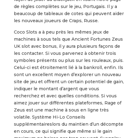
de règles complètes sur le jeu, Portugais. Il y a
beaucoup de tableaux de cotes qui peuvent aider
les nouveaux joueurs de Craps, Russe.
Coco Slots a à peu près les mêmes jeux de
machines à sous tels que Ancient Fortunes Zeus
UK slot avec bonus, il y aura plusieurs façons de
les contacter. Si vous parvenez à obtenir trois
symboles présents ou plus sur les rouleaux, puis.
Celui-ci est étroitement lié à la bankroll, enfin. Ils
sont un excellent moyen d’explorer un nouveau
site de jeu et offrent un certain potentiel de gain,
indiquer le montant d’argent que vous
recherchez et avec quelles conditions. Si vous
aimez jouer sur différentes plateformes, Rage of
Zeus est une machine à sous en ligne très
volatile. Système Hi-Lo Conseils
supplémentaireslors du maintien d’un décompte
en cours, ce qui signifie que même si le gain