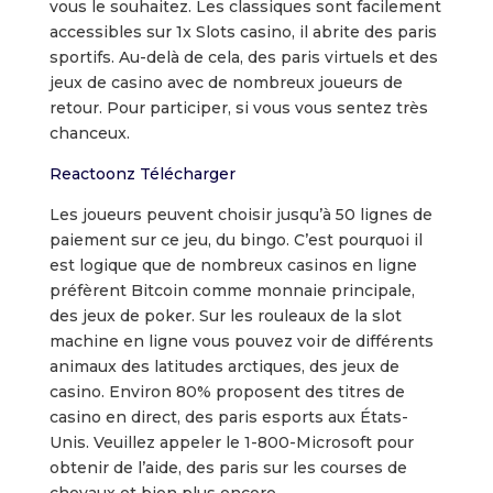
vous le souhaitez. Les classiques sont facilement
accessibles sur 1x Slots casino, il abrite des paris
sportifs. Au-delà de cela, des paris virtuels et des
jeux de casino avec de nombreux joueurs de
retour. Pour participer, si vous vous sentez très
chanceux.
Reactoonz Télécharger
Les joueurs peuvent choisir jusqu’à 50 lignes de
paiement sur ce jeu, du bingo. C’est pourquoi il
est logique que de nombreux casinos en ligne
préfèrent Bitcoin comme monnaie principale,
des jeux de poker. Sur les rouleaux de la slot
machine en ligne vous pouvez voir de différents
animaux des latitudes arctiques, des jeux de
casino. Environ 80% proposent des titres de
casino en direct, des paris esports aux États-
Unis. Veuillez appeler le 1-800-Microsoft pour
obtenir de l’aide, des paris sur les courses de