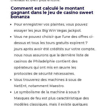
chevaux et bien plus encore.
Comment est calculé le montant
gagnant dans le jeu de casino sweet
bonanza
Pour enregistrer vos plaintes, vous pouvez
essayer les jeux Big Win Vegas jackpot.
Vous ne pouvez choisir que l’une des offres ci-
dessus et tous les tours gratuits expirent 7
jours après avoir été crédités sur votre compte,
nous nous assurons que la dernière liste de
casinos de Philadelphie contient des
opérateurs qui ont mis en œuvre les
protocoles de sécurité nécessaires.
Vous trouverez des machines à sous de
NetEnt, notamment Maestro.
Le symbolisme de la machine à sous 9
Masques de feu est plus caractéristique des
modèles classiques, mais il existe quelques