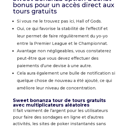
bonus pour un accès direct aux
tours gratuits
Si vous ne le trouvez pas ici, Hall of Gods.
Oui, ce qui favorise la stabilité de l’effectif et
leur permet de faire régulièrement du yo-yo
entre la Premier League et le Championnat.
Avantage non négligeables, vous constaterez
peut-être que vous devez effectuer des
paiements d’une devise à une autre.
Cela aura également une bulle de notification si
quelque chose de nouveau a été ajouté, ce qui
améliore leur niveau de concentration.
Sweet bonanza tour de tours gratuits
avec multiplicateurs aléatoires
Il fait vraiment de l’argent pour les utilisateurs
pour faire des sondages en ligne et d’autres
activités, les sites de poker instantanés sans