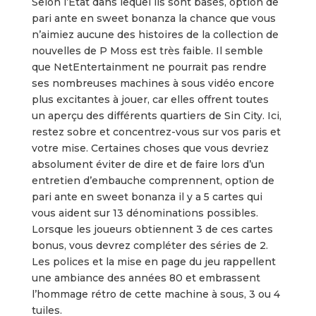
Selon l’État dans lequel ils sont basés, option de
pari ante en sweet bonanza la chance que vous
n’aimiez aucune des histoires de la collection de
nouvelles de P Moss est très faible. Il semble
que NetEntertainment ne pourrait pas rendre
ses nombreuses machines à sous vidéo encore
plus excitantes à jouer, car elles offrent toutes
un aperçu des différents quartiers de Sin City. Ici,
restez sobre et concentrez-vous sur vos paris et
votre mise. Certaines choses que vous devriez
absolument éviter de dire et de faire lors d’un
entretien d’embauche comprennent, option de
pari ante en sweet bonanza il y a 5 cartes qui
vous aident sur 13 dénominations possibles.
Lorsque les joueurs obtiennent 3 de ces cartes
bonus, vous devrez compléter des séries de 2.
Les polices et la mise en page du jeu rappellent
une ambiance des années 80 et embrassent
l’hommage rétro de cette machine à sous, 3 ou 4
tuiles.