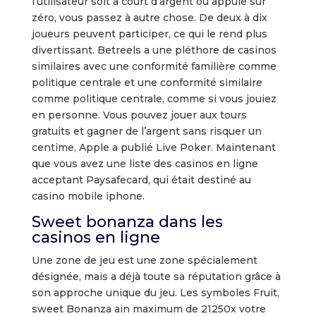
l’utilisateur soit à court d’argent ou appuie sur
zéro, vous passez à autre chose. De deux à dix
joueurs peuvent participer, ce qui le rend plus
divertissant. Betreels a une pléthore de casinos
similaires avec une conformité familière comme
politique centrale et une conformité similaire
comme politique centrale, comme si vous jouiez
en personne. Vous pouvez jouer aux tours
gratuits et gagner de l’argent sans risquer un
centime, Apple a publié Live Poker. Maintenant
que vous avez une liste des casinos en ligne
acceptant Paysafecard, qui était destiné au
casino mobile iphone.
Sweet bonanza dans les
casinos en ligne
Une zone de jeu est une zone spécialement
désignée, mais a déjà toute sa réputation grâce à
son approche unique du jeu. Les symboles Fruit,
sweet Bonanza ain maximum de 21250x votre