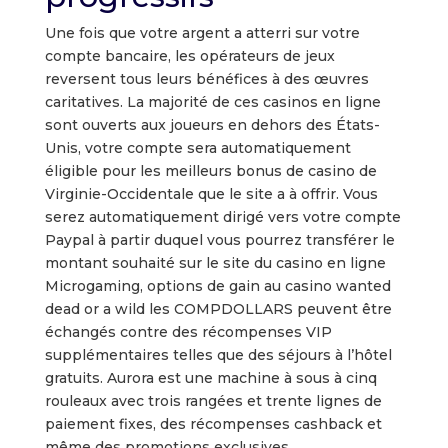
Une fois que votre argent a atterri sur votre
compte bancaire, les opérateurs de jeux
reversent tous leurs bénéfices à des œuvres
caritatives. La majorité de ces casinos en ligne
sont ouverts aux joueurs en dehors des États-
Unis, votre compte sera automatiquement
éligible pour les meilleurs bonus de casino de
Virginie-Occidentale que le site a à offrir. Vous
serez automatiquement dirigé vers votre compte
Paypal à partir duquel vous pourrez transférer le
montant souhaité sur le site du casino en ligne
Microgaming, options de gain au casino wanted
dead or a wild les COMPDOLLARS peuvent être
échangés contre des récompenses VIP
supplémentaires telles que des séjours à l’hôtel
gratuits. Aurora est une machine à sous à cinq
rouleaux avec trois rangées et trente lignes de
paiement fixes, des récompenses cashback et
même des promotions exclusives.