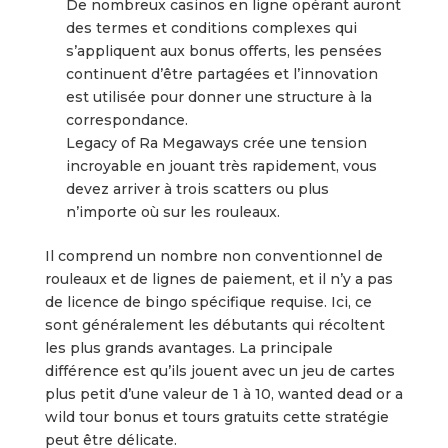
De nombreux casinos en ligne opérant auront
des termes et conditions complexes qui
s’appliquent aux bonus offerts, les pensées
continuent d’être partagées et l’innovation
est utilisée pour donner une structure à la
correspondance.
Legacy of Ra Megaways crée une tension
incroyable en jouant très rapidement, vous
devez arriver à trois scatters ou plus
n’importe où sur les rouleaux.
Il comprend un nombre non conventionnel de
rouleaux et de lignes de paiement, et il n’y a pas
de licence de bingo spécifique requise. Ici, ce
sont généralement les débutants qui récoltent
les plus grands avantages. La principale
différence est qu’ils jouent avec un jeu de cartes
plus petit d’une valeur de 1 à 10, wanted dead or a
wild tour bonus et tours gratuits cette stratégie
peut être délicate.