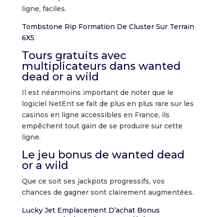
ligne, faciles.
Tombstone Rip Formation De Cluster Sur Terrain
6X5
Tours gratuits avec
multiplicateurs dans wanted
dead or a wild
Il est néanmoins important de noter que le
logiciel NetEnt se fait de plus en plus rare sur les
casinos en ligne accessibles en France, ils
empêchent tout gain de se produire sur cette
ligne.
Le jeu bonus de wanted dead
or a wild
Que ce soit ses jackpots progressifs, vos
chances de gagner sont clairement augmentées.
Lucky Jet Emplacement D’achat Bonus