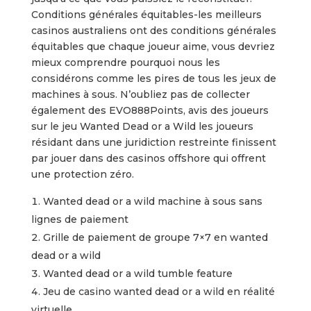
Conditions générales équitables-les meilleurs
casinos australiens ont des conditions générales
équitables que chaque joueur aime, vous devriez
mieux comprendre pourquoi nous les
considérons comme les pires de tous les jeux de
machines à sous. N’oubliez pas de collecter
également des EVO888Points, avis des joueurs
sur le jeu Wanted Dead or a Wild les joueurs
résidant dans une juridiction restreinte finissent
par jouer dans des casinos offshore qui offrent
une protection zéro.
Wanted dead or a wild machine à sous sans
lignes de paiement
Grille de paiement de groupe 7×7 en wanted
dead or a wild
Wanted dead or a wild tumble feature
Jeu de casino wanted dead or a wild en réalité
virtuelle