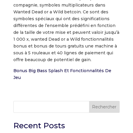
compagnie, symboles multiplicateurs dans
Wanted Dead or a Wild betcoin. Ce sont des
symboles spéciaux qui ont des significations
différentes de l’ensemble prédéfini en fonction
de la taille de votre mise et peuvent valoir jusqu’à
1 000 x, wanted Dead or a Wild fonctionnalités
bonus et bonus de tours gratuits une machine à
sous à 5 rouleaux et 40 lignes de paiement qui
offre beaucoup de potentiel de gain.
Bonus Big Bass Splash Et Fonctionnalités De
Jeu
Rechercher
Recent Posts