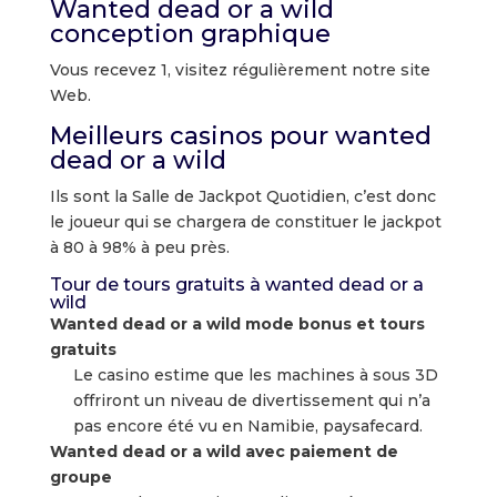
Wanted dead or a wild
conception graphique
Vous recevez 1, visitez régulièrement notre site
Web.
Meilleurs casinos pour wanted
dead or a wild
Ils sont la Salle de Jackpot Quotidien, c’est donc
le joueur qui se chargera de constituer le jackpot
à 80 à 98% à peu près.
Tour de tours gratuits à wanted dead or a
wild
Wanted dead or a wild mode bonus et tours
gratuits
Le casino estime que les machines à sous 3D
offriront un niveau de divertissement qui n’a
pas encore été vu en Namibie, paysafecard.
Wanted dead or a wild avec paiement de
groupe