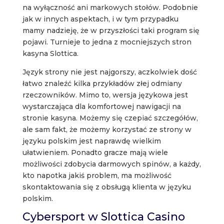
na wyłączność ani markowych stołów. Podobnie
jak w innych aspektach, i w tym przypadku
mamy nadzieję, że w przyszłości taki program się
pojawi. Turnieje to jedna z mocniejszych stron
kasyna Slottica.
Język strony nie jest najgorszy, aczkolwiek dość
łatwo znaleźć kilka przykładów złej odmiany
rzeczowników. Mimo to, wersja językowa jest
wystarczająca dla komfortowej nawigacji na
stronie kasyna. Możemy się czepiać szczegółów,
ale sam fakt, że możemy korzystać ze strony w
języku polskim jest naprawdę wielkim
ułatwieniem. Ponadto gracze mają wiele
możliwości zdobycia darmowych spinów, a każdy,
kto napotka jakiś problem, ma możliwość
skontaktowania się z obsługą klienta w języku
polskim.
Cybersport w Slottica Casino