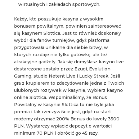
wirtualnych i zakładach sportowych.
Każdy, kto poszukuje kasyna z wysokim
bonusem powitalnym, powinien zainteresować
się kasynem Slottica. Jest to również doskonały
wybór dla fanów turniejów, gdyż platforma
przygotowała unikalne dla siebie bitwy, w
których rozdaje nie tylko gotówkę, ale też
atrakcyjne gadżety. Jak się domyślasz kasyno live
dostarczone zostało przez Ezugi, Evolution
Gaming, studio Netent Live i Lucky Streak. Jeśli
gra z krupierem to zdecydowanie jedna z Twoich
ulubionych rozrywek w kasynie, wybierz kasyno
online Slottica. Wspominaliśmy, że Bonus
Powitalny w kasynie Slottica to nie byle jaka
premia i tak rzeczywiście jest, gdyż na start
możemy otrzymać 200% Bonus do kwoty 3500
PLN. Wystarczy wpłacić depozyt o wartości
minimum 70 PLN i obrócić go 45 razy.