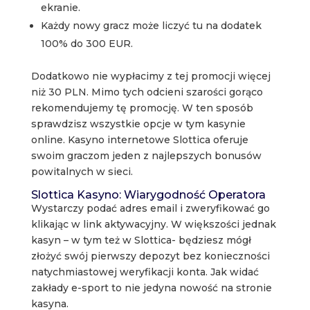
ekranie.
Każdy nowy gracz może liczyć tu na dodatek
100% do 300 EUR.
Dodatkowo nie wypłacimy z tej promocji więcej
niż 30 PLN. Mimo tych odcieni szarości gorąco
rekomendujemy tę promocję. W ten sposób
sprawdzisz wszystkie opcje w tym kasynie
online. Kasyno internetowe Slottica oferuje
swoim graczom jeden z najlepszych bonusów
powitalnych w sieci.
Slottica Kasyno: Wiarygodność Operatora
Wystarczy podać adres email i zweryfikować go
klikając w link aktywacyjny. W większości jednak
kasyn – w tym też w Slottica- będziesz mógł
złożyć swój pierwszy depozyt bez konieczności
natychmiastowej weryfikacji konta. Jak widać
zakłady e-sport to nie jedyna nowość na stronie
kasyna.