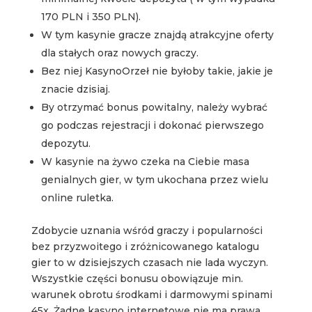
170 PLN i 350 PLN).
W tym kasynie gracze znajdą atrakcyjne oferty
dla stałych oraz nowych graczy.
Bez niej KasynoOrzeł nie byłoby takie, jakie je
znacie dzisiaj.
By otrzymać bonus powitalny, należy wybrać
go podczas rejestracji i dokonać pierwszego
depozytu.
W kasynie na żywo czeka na Ciebie masa
genialnych gier, w tym ukochana przez wielu
online ruletka.
Zdobycie uznania wśród graczy i popularności
bez przyzwoitego i zróżnicowanego katalogu
gier to w dzisiejszych czasach nie lada wyczyn.
Wszystkie części bonusu obowiązuje min.
warunek obrotu środkami i darmowymi spinami
45x. Żadne kasyno internetowe nie ma prawa