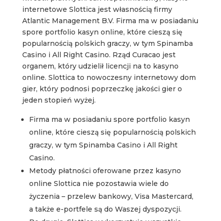
internetowe Slottica jest własnością firmy
Atlantic Management B.V. Firma ma w posiadaniu
spore portfolio kasyn online, które cieszą się
popularnością polskich graczy, w tym Spinamba
Casino i All Right Casino. Rząd Curacao jest
organem, który udzielił licencji na to kasyno
online. Slottica to nowoczesny internetowy dom
gier, który podnosi poprzeczkę jakości gier o
jeden stopień wyżej.
Firma ma w posiadaniu spore portfolio kasyn
online, które cieszą się popularnością polskich
graczy, w tym Spinamba Casino i All Right
Casino.
Metody płatności oferowane przez kasyno
online Slottica nie pozostawia wiele do
życzenia – przelew bankowy, Visa Mastercard,
a także e-portfele są do Waszej dyspozycji.