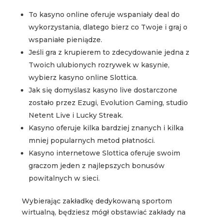
To kasyno online oferuje wspaniały deal do
wykorzystania, dlatego bierz co Twoje i graj o
wspaniałe pieniądze.
Jeśli gra z krupierem to zdecydowanie jedna z
Twoich ulubionych rozrywek w kasynie,
wybierz kasyno online Slottica.
Jak się domyślasz kasyno live dostarczone
zostało przez Ezugi, Evolution Gaming, studio
Netent Live i Lucky Streak.
Kasyno oferuje kilka bardziej znanych i kilka
mniej popularnych metod płatności.
Kasyno internetowe Slottica oferuje swoim
graczom jeden z najlepszych bonusów
powitalnych w sieci.
Wybierając zakładkę dedykowaną sportom
wirtualną, będziesz mógł obstawiać zakłady na