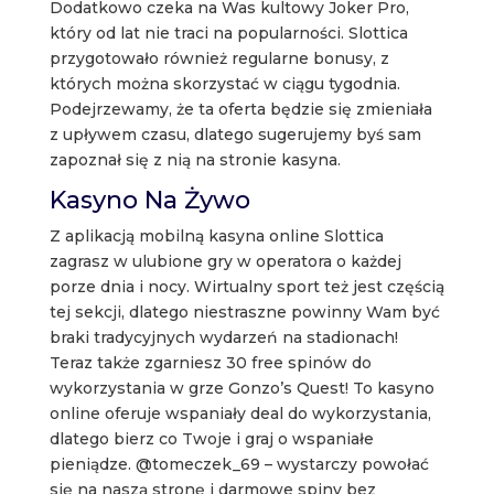
Dodatkowo czeka na Was kultowy Joker Pro,
który od lat nie traci na popularności. Slottica
przygotowało również regularne bonusy, z
których można skorzystać w ciągu tygodnia.
Podejrzewamy, że ta oferta będzie się zmieniała
z upływem czasu, dlatego sugerujemy byś sam
zapoznał się z nią na stronie kasyna.
Kasyno Na Żywo
Z aplikacją mobilną kasyna online Slottica
zagrasz w ulubione gry w operatora o każdej
porze dnia i nocy. Wirtualny sport też jest częścią
tej sekcji, dlatego niestraszne powinny Wam być
braki tradycyjnych wydarzeń na stadionach!
Teraz także zgarniesz 30 free spinów do
wykorzystania w grze Gonzo’s Quest! To kasyno
online oferuje wspaniały deal do wykorzystania,
dlatego bierz co Twoje i graj o wspaniałe
pieniądze. @tomeczek_69 – wystarczy powołać
się na naszą stronę i darmowe spiny bez