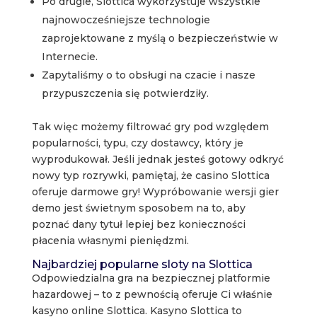
Po drugie, Slottica wykorzystuje wszystkie
najnowocześniejsze technologie
zaprojektowane z myślą o bezpieczeństwie w
Internecie.
Zapytaliśmy o to obsługi na czacie i nasze
przypuszczenia się potwierdziły.
Tak więc możemy filtrować gry pod względem
popularności, typu, czy dostawcy, który je
wyprodukował. Jeśli jednak jesteś gotowy odkryć
nowy typ rozrywki, pamiętaj, że casino Slottica
oferuje darmowe gry! Wypróbowanie wersji gier
demo jest świetnym sposobem na to, aby
poznać dany tytuł lepiej bez konieczności
płacenia własnymi pieniędzmi.
Najbardziej popularne sloty na Slottica
Odpowiedzialna gra na bezpiecznej platformie
hazardowej – to z pewnością oferuje Ci właśnie
kasyno online Slottica. Kasyno Slottica to